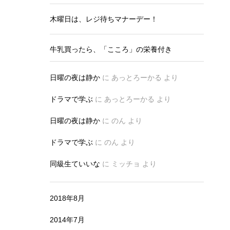
木曜日は、レジ待ちマナーデー！
牛乳買ったら、「こころ」の栄養付き
日曜の夜は静か
に
あっとろーかる
より
ドラマで学ぶ
に
あっとろーかる
より
日曜の夜は静か
に
のん
より
ドラマで学ぶ
に
のん
より
同級生ていいな
に
ミッチョ
より
2018年8月
2014年7月