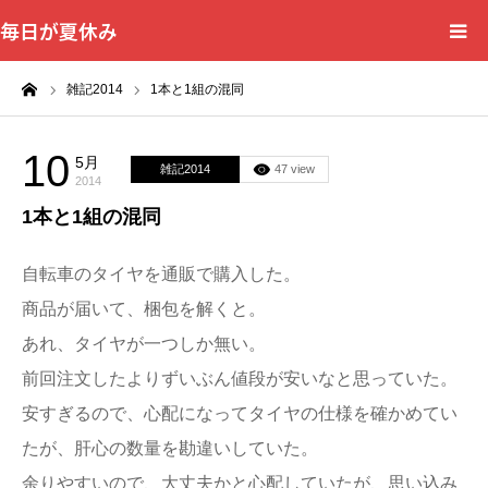
毎日が夏休み
ーム
雑記2014
1本と1組の混同
10
5月
雑記2014
47 view
2014
1本と1組の混同
自転車のタイヤを通販で購入した。
商品が届いて、梱包を解くと。
あれ、タイヤが一つしか無い。
前回注文したよりずいぶん値段が安いなと思っていた。
安すぎるので、心配になってタイヤの仕様を確かめてい
たが、肝心の数量を勘違いしていた。
余りやすいので、大丈夫かと心配していたが、思い込み