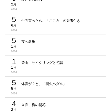
2月
2014
5
牛乳買ったら、「こころ」の栄養付き
6月
2014
5
夜の散歩
1月
2014
1
登山、サイクリングと初詣
1月
2014
5
体育が２と、「弱虫ペダル」
5月
2014
4
立春、梅の開花
2月