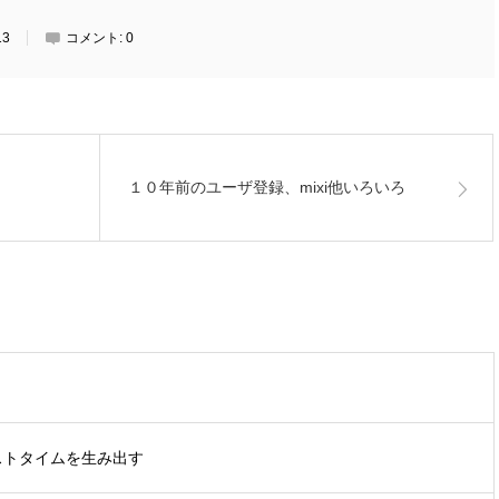
13
コメント:
0
１０年前のユーザ登録、mixi他いろいろ
ストタイムを生み出す