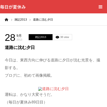
毎日が夏休み
ーム
雑記2013
道路に沈む夕日
28
9月
雑記2013
38 view
2013
道路に沈む夕日
今日は、東西方向に伸びる道路に夕日が沈む光景を、撮
影する。
ブログに、初めて画像掲載。
運転は、かなり大変そうだ。
（毎日が夏休み89日目）