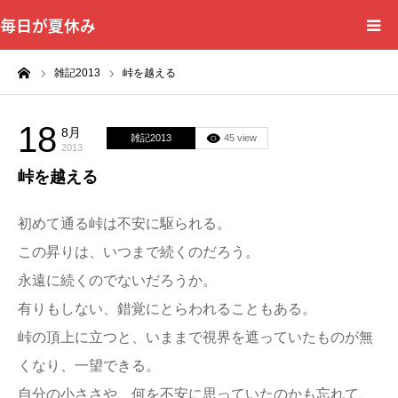
毎日が夏休み
ーム
雑記2013
峠を越える
18
8月
雑記2013
45 view
2013
峠を越える
初めて通る峠は不安に駆られる。
この昇りは、いつまで続くのだろう。
永遠に続くのでないだろうか。
有りもしない、錯覚にとらわれることもある。
峠の頂上に立つと、いままで視界を遮っていたものが無
くなり、一望できる。
自分の小ささや、何を不安に思っていたのかも忘れて、