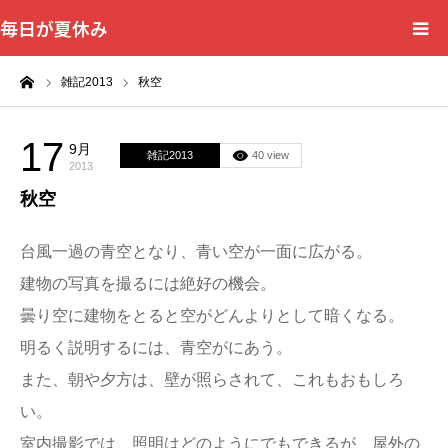
毎日が夏休み
ーム
雑記2013
秋空
17
9月
雑記2013
40 view
2013
秋空
台風一過の青空となり、青い空が一面に広がる。
建物の写真を撮るには絶好の機会。
曇り空に建物をとると空がどんよりとして暗くなる。
明るく説明するには、青空がにあう。
また、朝や夕方は、壁が照らされて、これもおもしろ
い。
室内撮影では、照明はどのようにでもできるが、屋外の