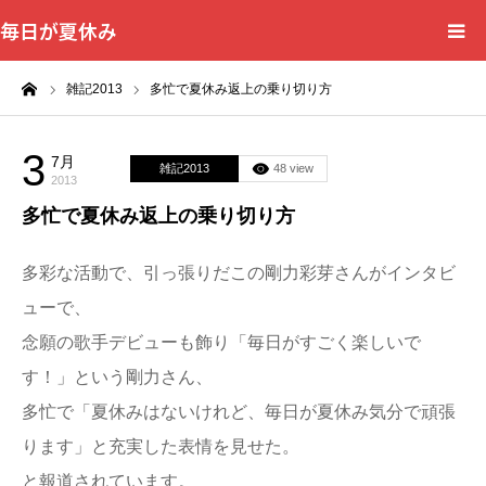
毎日が夏休み
ーム
雑記2013
多忙で夏休み返上の乗り切り方
3
7月
雑記2013
48 view
2013
多忙で夏休み返上の乗り切り方
多彩な活動で、引っ張りだこの剛力彩芽さんがインタビ
ューで、
念願の歌手デビューも飾り「毎日がすごく楽しいで
す！」という剛力さん、
多忙で「夏休みはないけれど、毎日が夏休み気分で頑張
ります」と充実した表情を見せた。
と報道されています。