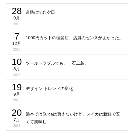
28
道路に沈む夕日
9月
2013
7
1000円カットの理髪店、店員のセンスがよかった。
12月
2013
10
ツールトラブルでも、一石二鳥。
8月
2013
19
デザイン トレンドの変化
9月
2013
20
熊本ではSuicaは買えないけど、スイカは新鮮で安
7月
くて美味し…
2013