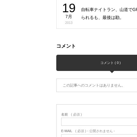
19
自転車ナイトラン、山道でG
7月
られるも、最後は勘。
2013
コメント
コメント ( 0 )
この記事へのコメントはありません。
名前
( 必須 )
E-MAIL
( 必須 ) - 公開されません -