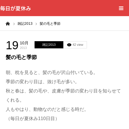
毎日が夏休み
ーム
雑記2013
髪の毛と季節
19
10月
雑記2013
42 view
2013
髪の毛と季節
朝、枕を見ると、髪の毛が沢山付いている。
季節の変わり目は、抜け毛が多い。
秋と春は、髪の毛や、皮膚が季節の変わり目を知らせて
くれる。
人もやはり、動物なのだと感じる時だ。
（毎日が夏休み110日目）