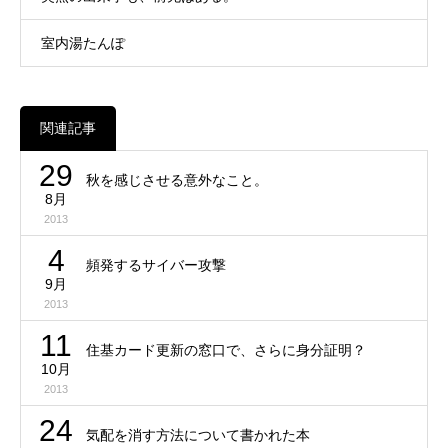
室内湯たんぽ
関連記事
29
秋を感じさせる意外なこと。
8月
2013
4
頻発するサイバー攻撃
9月
2013
11
住基カード更新の窓口で、さらに身分証明？
10月
2013
24
気配を消す方法について書かれた本